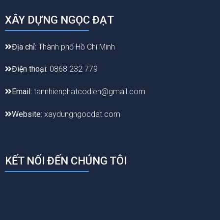
XÂY DỰNG NGỌC ĐẠT
Địa chỉ:
Thành phố Hồ Chí Minh
Điện thoại:
0868 232 779
Email:
tannhienphatcodien@gmail.com
Website:
xaydungngocdat.com
KẾT NỐI ĐẾN CHÚNG TÔI