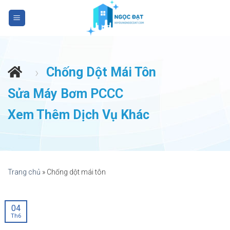
S
k
i
p
t
Chống Dột Mái Tôn
›
o
c
Sửa Máy Bơm PCCC
o
n
Xem Thêm Dịch Vụ Khác
t
e
n
t
Trang chủ
»
Chống dột mái tôn
04
Th6