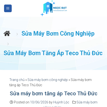
S
k
i
p
t
Sửa Máy Bơm Công Nghiệp
›
o
c
›
o
n
Sửa Máy Bơm Tăng Áp Teco Thủ Đức
t
e
n
t
Trang chủ
»
Sửa máy bơm công nghiệp
»
Sửa máy bơm
tăng áp Teco Thủ Đức
Sửa máy bơm tăng áp Teco Thủ Đức
Posted on
10/06/2026
by
Huỳnh Lộc
Sửa máy bơm