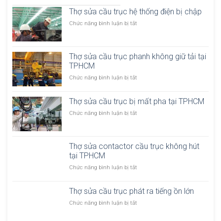
Thợ sửa cầu trục hệ thống điện bị chập
ở
Chức năng bình luận bị tắt
T
h
ợ
Thợ sửa cầu trục phanh không giữ tải tại
s
TPHCM
ử
a
ở
Chức năng bình luận bị tắt
c
T
ầ
h
u
Thợ sửa cầu trục bị mất pha tại TPHCM
ợ
t
s
ở
Chức năng bình luận bị tắt
r
ử
T
ụ
a
h
c
c
ợ
h
ầ
Thợ sửa contactor cầu trục không hút
s
ệ
u
tại TPHCM
ử
t
t
a
h
ở
Chức năng bình luận bị tắt
r
c
ố
T
ụ
ầ
n
h
c
u
Thợ sửa cầu trục phát ra tiếng ồn lớn
g
ợ
p
t
đ
s
ở
Chức năng bình luận bị tắt
h
r
i
ử
T
a
ụ
ệ
a
h
n