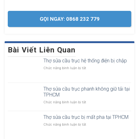
GỌI NGAY: 0868 232 779
Bài Viết Liên Quan
Thợ sửa cầu trục hệ thống điện bị chập
ở
Chức năng bình luận bị tắt
T
h
ợ
Thợ sửa cầu trục phanh không giữ tải tại
s
TPHCM
ử
a
ở
Chức năng bình luận bị tắt
c
T
ầ
h
u
Thợ sửa cầu trục bị mất pha tại TPHCM
ợ
t
s
ở
Chức năng bình luận bị tắt
r
ử
T
ụ
a
h
c
c