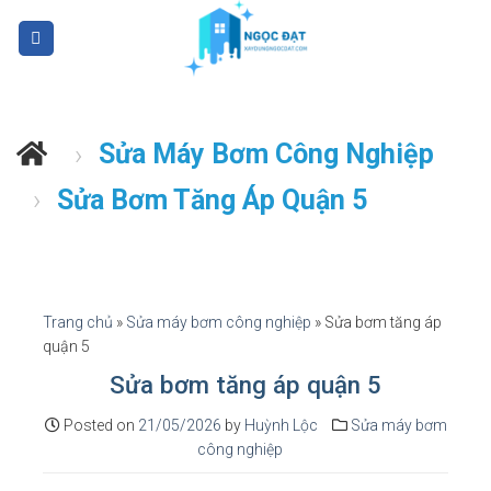
S
k
i
p
t
Sửa Máy Bơm Công Nghiệp
›
o
c
Sửa Bơm Tăng Áp Quận 5
›
o
n
t
e
n
Trang chủ
»
Sửa máy bơm công nghiệp
»
Sửa bơm tăng áp
t
quận 5
Sửa bơm tăng áp quận 5
Posted on
21/05/2026
by
Huỳnh Lộc
Sửa máy bơm
công nghiệp