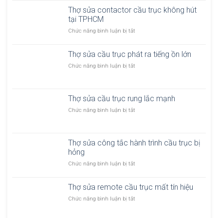
ợ
h
ầ
Thợ sửa contactor cầu trục không hút
s
ệ
u
tại TPHCM
ử
t
t
a
h
ở
Chức năng bình luận bị tắt
r
c
ố
T
ụ
ầ
n
h
c
u
Thợ sửa cầu trục phát ra tiếng ồn lớn
g
ợ
p
t
đ
s
ở
Chức năng bình luận bị tắt
h
r
i
ử
T
a
ụ
ệ
a
h
n
c
n
c
ợ
h
b
b
o
Thợ sửa cầu trục rung lắc mạnh
s
k
ị
ị
n
ử
h
m
ở
Chức năng bình luận bị tắt
c
t
a
ô
ấ
T
h
a
c
n
t
h
ậ
c
ầ
g
p
ợ
p
t
u
g
Thợ sửa công tắc hành trình cầu trục bị
h
s
o
t
i
hỏng
a
ử
r
r
ữ
t
a
c
ở
Chức năng bình luận bị tắt
ụ
t
ạ
c
ầ
T
c
ả
i
ầ
u
h
p
i
T
u
Thợ sửa remote cầu trục mất tín hiệu
t
ợ
h
t
P
t
r
s
á
ạ
ở
Chức năng bình luận bị tắt
H
r
ụ
ử
t
i
T
C
ụ
c
a
r
T
h
M
c