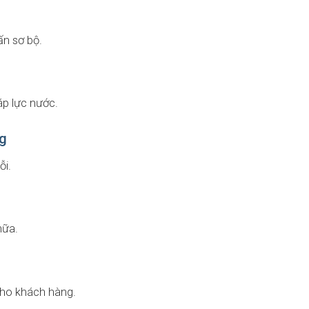
ấn sơ bộ.
áp lực nước.
ng
ỗi.
hữa.
cho khách hàng.