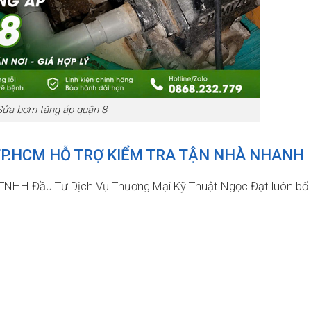
Sửa bơm tăng áp quận 8
TP.HCM HỖ TRỢ KIỂM TRA TẬN NHÀ NHANH
y TNHH Đầu Tư Dịch Vụ Thương Mại Kỹ Thuật Ngọc Đạt luôn bố t