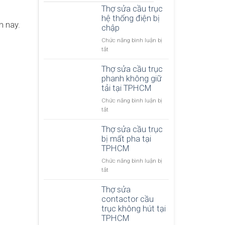
Thợ sửa cầu trục
hệ thống điện bị
n nay.
chập
Chức năng bình luận bị
ở
tắt
T
h
Thợ sửa cầu trục
ợ
phanh không giữ
s
tải tại TPHCM
ử
Chức năng bình luận bị
a
ở
tắt
c
T
ầ
h
Thợ sửa cầu trục
u
ợ
bị mất pha tại
t
s
TPHCM
r
ử
ụ
Chức năng bình luận bị
a
c
ở
tắt
c
h
T
ầ
ệ
h
Thợ sửa
u
t
ợ
contactor cầu
t
h
s
trục không hút tại
r
ố
ử
TPHCM
ụ
n
a