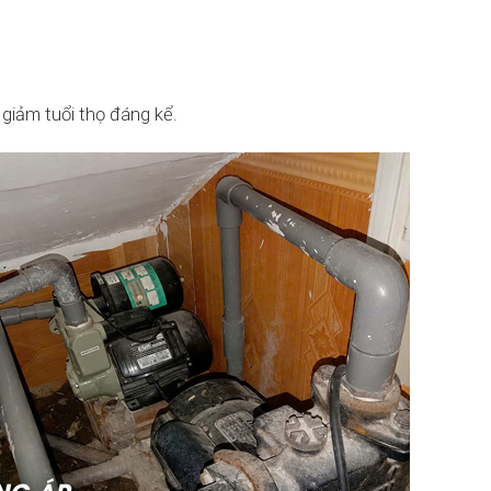
 giảm tuổi thọ đáng kể.