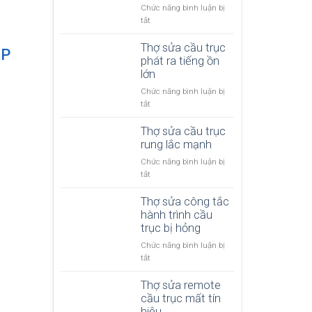
c
g
Chức năng bình luận bị
c
p
đ
ở
tắt
ầ
h
i
T
u
a
ệ
h
Thợ sửa cầu trục
t
ẶP
n
n
ợ
phát ra tiếng ồn
r
h
b
s
lớn
ụ
k
ị
ử
c
h
Chức năng bình luận bị
c
a
b
ô
ở
tắt
h
c
ị
n
T
ậ
o
m
g
h
Thợ sửa cầu trục
p
n
ấ
g
ợ
rung lắc mạnh
t
t
i
s
a
p
Chức năng bình luận bị
ữ
ử
c
h
ở
tắt
t
a
t
a
T
ả
c
o
t
h
Thợ sửa công tắc
i
ầ
r
ạ
ợ
hành trình cầu
t
u
c
i
s
trục bị hỏng
ạ
t
ầ
T
ử
i
r
Chức năng bình luận bị
u
P
a
T
ụ
ở
tắt
t
H
c
P
c
T
r
C
ầ
H
p
h
ụ
Thợ sửa remote
M
u
C
h
ợ
c
cầu trục mất tín
t
M
á
s
k
hiệu
r