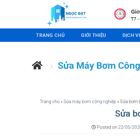
S
k
i
p
TRANG CHỦ
GIỚI THIỆU
DỊCH V
t
o
c
o
›
Sửa Máy Bơm Công
n
t
e
n
t
Trang chủ
»
Sửa máy bơm công nghiệp
»
Sửa bơm t
Sửa b
Posted on
22/05/202