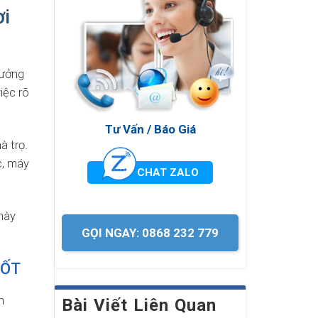
i
tưởng
iệc rõ
Tư Vấn / Báo Giá
à trọ.
c, máy
CHAT ZALO
này
GỌI NGAY: 0868 232 779
TỐT
h
Bài Viết Liên Quan