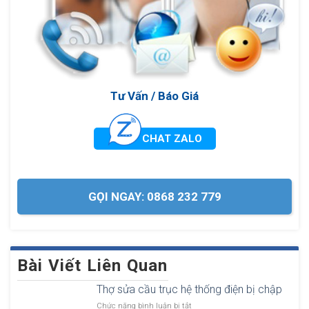
Tư Vấn / Báo Giá
CHAT ZALO
GỌI NGAY: 0868 232 779
Bài Viết Liên Quan
Thợ sửa cầu trục hệ thống điện bị chập
ở
Chức năng bình luận bị tắt