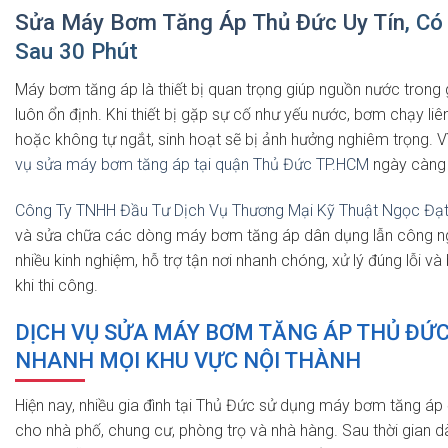
Sửa Máy Bơm Tăng Áp Thủ Đức Uy Tín
, Có
Sau 30 Phút
Máy bơm tăng áp là thiết bị quan trọng giúp nguồn nước trong g
luôn ổn định. Khi thiết bị gặp sự cố như yếu nước, bơm chạy liên
hoặc không tự ngắt, sinh hoạt sẽ bị ảnh hưởng nghiêm trọng. Vì
vụ sửa máy bơm tăng áp tại quận Thủ Đức TP.HCM
ngày càng 
Công Ty TNHH Đầu Tư Dịch Vụ Thương Mại Kỹ Thuật Ngọc Đạ
và sửa chữa các dòng máy bơm tăng áp dân dụng lẫn công ngh
nhiều kinh nghiệm, hỗ trợ tận nơi nhanh chóng, xử lý đúng lỗi và
khi thi công.
DỊCH VỤ SỬA MÁY BƠM TĂNG ÁP THỦ ĐỨC
NHANH MỌI KHU VỰC NỘI THÀNH
Hiện nay, nhiều gia đình tại Thủ Đức sử dụng máy bơm tăng áp 
cho nhà phố, chung cư, phòng trọ và nhà hàng. Sau thời gian dà