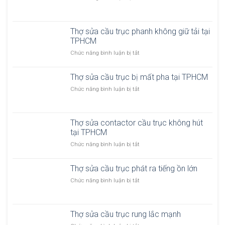
T
h
ợ
Thợ sửa cầu trục phanh không giữ tải tại
s
TPHCM
ử
a
ở
Chức năng bình luận bị tắt
c
T
ầ
h
u
Thợ sửa cầu trục bị mất pha tại TPHCM
ợ
t
s
ở
Chức năng bình luận bị tắt
r
ử
T
ụ
a
h
c
c
ợ
h
ầ
Thợ sửa contactor cầu trục không hút
s
ệ
u
tại TPHCM
ử
t
t
a
h
ở
Chức năng bình luận bị tắt
r
c
ố
T
ụ
ầ
n
h
c
u
Thợ sửa cầu trục phát ra tiếng ồn lớn
g
ợ
p
t
đ
s
ở
Chức năng bình luận bị tắt
h
r
i
ử
T
a
ụ
ệ
a
h
n
c
n
c
ợ
h
b
b
o
Thợ sửa cầu trục rung lắc mạnh
s
k
ị
ị
n
ử
h