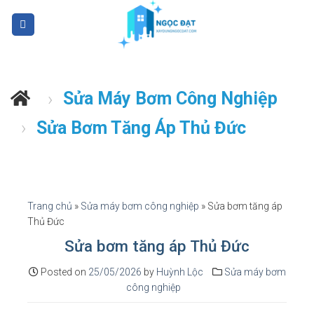
S
k
i
p
t
Sửa Máy Bơm Công Nghiệp
›
o
c
Sửa Bơm Tăng Áp Thủ Đức
›
o
n
t
e
n
Trang chủ
»
Sửa máy bơm công nghiệp
»
Sửa bơm tăng áp
t
Thủ Đức
Sửa bơm tăng áp Thủ Đức
Posted on
25/05/2026
by
Huỳnh Lộc
Sửa máy bơm
công nghiệp