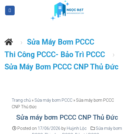
S
k
i
p
t
Sửa Máy Bơm PCCC
›
o
c
Thi Công PCCC- Bảo Trì PCCC
›
o
n
Sửa Máy Bơm PCCC CNP Thủ Đức
t
e
n
t
Trang chủ
»
Sửa máy bơm PCCC
»
Sửa máy bơm PCCC
CNP Thủ Đức
Sửa máy bơm PCCC CNP Thủ Đức
Posted on
17/06/2026
by
Huỳnh Lộc
Sửa máy bơm