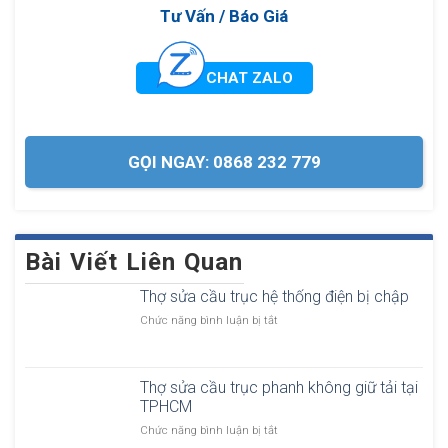
Tư Vấn / Báo Giá
CHAT ZALO
GỌI NGAY: 0868 232 779
Bài Viết Liên Quan
Thợ sửa cầu trục hệ thống điện bị chập
ở
Chức năng bình luận bị tắt
T
h
ợ
Thợ sửa cầu trục phanh không giữ tải tại
s
TPHCM
ử
a
ở
Chức năng bình luận bị tắt
c
T