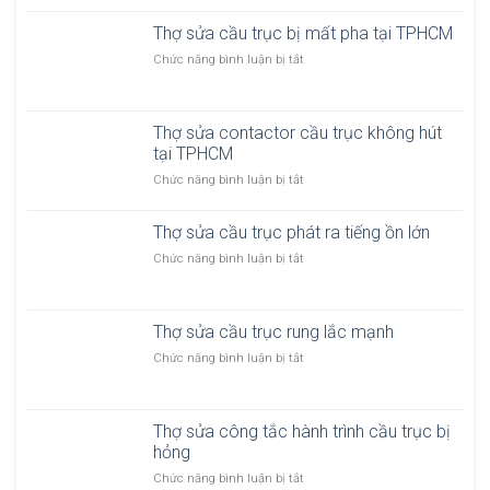
ầ
h
u
Thợ sửa cầu trục bị mất pha tại TPHCM
ợ
t
s
ở
Chức năng bình luận bị tắt
r
ử
T
ụ
a
h
c
c
ợ
h
ầ
Thợ sửa contactor cầu trục không hút
s
ệ
u
tại TPHCM
ử
t
t
a
h
ở
Chức năng bình luận bị tắt
r
c
ố
T
ụ
ầ
n
h
c
u
Thợ sửa cầu trục phát ra tiếng ồn lớn
g
ợ
p
t
đ
s
ở
Chức năng bình luận bị tắt
h
r
i
ử
T
a
ụ
ệ
a
h
n
c
n
c
ợ
h
b
b
o
Thợ sửa cầu trục rung lắc mạnh
s
k
ị
ị
n
ử
h
m
ở
Chức năng bình luận bị tắt
c
t
a
ô
ấ
T
h
a
c
n
t
h
ậ
c
ầ
g
p
ợ
p
t
u
g
Thợ sửa công tắc hành trình cầu trục bị
h
s
o
t
i
hỏng
a
ử
r
r
ữ
t
a
c
ở
Chức năng bình luận bị tắt
ụ
t
ạ
c