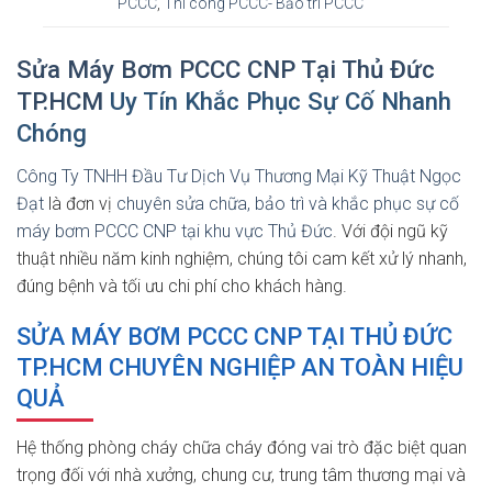
PCCC
,
Thi công PCCC- Bảo trì PCCC
Sửa Máy Bơm PCCC CNP Tại Thủ Đức
TP.HCM
Uy Tín Khắc Phục Sự Cố Nhanh
Chóng
Công Ty TNHH Đầu Tư Dịch Vụ Thương Mại Kỹ Thuật Ngọc
Đạt
là đơn vị
chuyên sửa chữa, bảo trì và khắc phục sự cố
máy bơm PCCC CNP tại khu vực Thủ Đức
. Với đội ngũ kỹ
thuật nhiều năm kinh nghiệm, chúng tôi cam kết xử lý nhanh,
đúng bệnh và tối ưu chi phí cho khách hàng.
SỬA MÁY BƠM PCCC CNP TẠI THỦ ĐỨC
TP.HCM CHUYÊN NGHIỆP AN TOÀN HIỆU
QUẢ
Hệ thống phòng cháy chữa cháy đóng vai trò đặc biệt quan
trọng đối với nhà xưởng, chung cư, trung tâm thương mại và