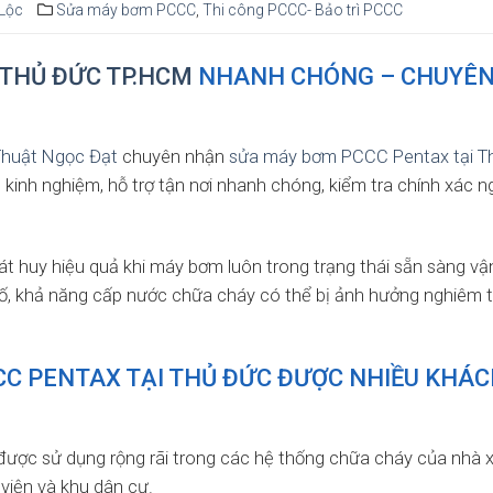
Lộc
Sửa máy bơm PCCC
,
Thi công PCCC- Bảo trì PCCC
 THỦ ĐỨC TP.HCM
NHANH CHÓNG – CHUYÊ
Thuật Ngọc Đạt
chuyên nhận
sửa máy bơm PCCC Pentax tại T
 kinh nghiệm, hỗ trợ tận nơi nhanh chóng, kiểm tra chính xác 
t huy hiệu quả khi máy bơm luôn trong trạng thái sẵn sàng vậ
, khả năng cấp nước chữa cháy có thể bị ảnh hưởng nghiêm t
CC PENTAX TẠI THỦ ĐỨC ĐƯỢC NHIỀU KHÁ
 được sử dụng rộng rãi trong các hệ thống chữa cháy của nhà 
viện và khu dân cư.