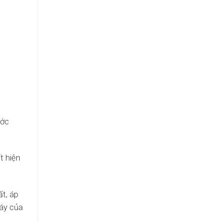
ước
t hiện
ất, áp
háy của