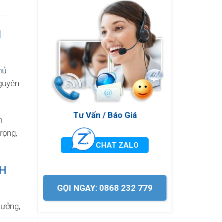
N
hủ
nguyên
Tư Vấn / Báo Giá
n
rọng,
CHAT ZALO
CH
GỌI NGAY: 0868 232 779
xưởng,