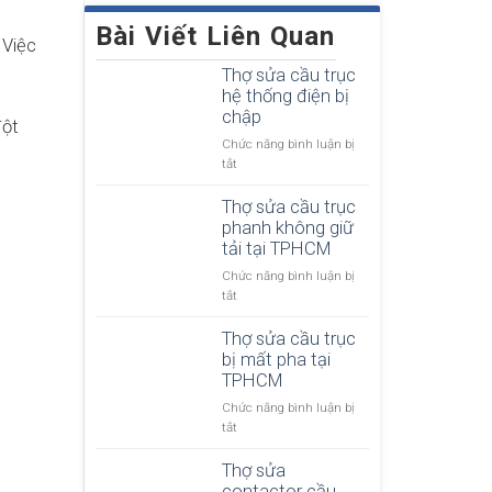
Bài Viết Liên Quan
 Việc
Thợ sửa cầu trục
hệ thống điện bị
chập
đột
Chức năng bình luận bị
ở
tắt
T
h
Thợ sửa cầu trục
ợ
phanh không giữ
s
tải tại TPHCM
ử
Chức năng bình luận bị
a
ở
tắt
c
T
ầ
h
Thợ sửa cầu trục
u
ợ
bị mất pha tại
t
s
TPHCM
r
ử
ụ
Chức năng bình luận bị
a
c
ở
tắt
c
h
T
ầ
ệ
h
Thợ sửa
u
t
ợ
contactor cầu
t