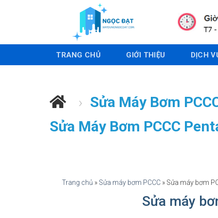
S
k
i
p
TRANG CHỦ
GIỚI THIỆU
DỊCH V
t
o
c
o
›
Sửa Máy Bơm PCC
n
t
Sửa Máy Bơm PCCC Pent
e
n
t
Trang chủ
»
Sửa máy bơm PCCC
»
Sửa máy bơm PC
Sửa máy bơ