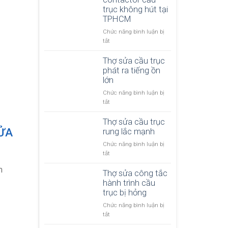
h
s
trục không hút tại
r
ố
ử
TPHCM
ụ
n
a
c
g
Chức năng bình luận bị
c
p
đ
ở
tắt
ầ
h
i
T
u
a
ệ
h
Thợ sửa cầu trục
t
n
n
ợ
phát ra tiếng ồn
r
h
b
s
lớn
ụ
k
ị
ử
c
h
Chức năng bình luận bị
c
a
b
ô
ở
tắt
h
c
ị
n
T
ậ
o
m
g
h
Thợ sửa cầu trục
p
n
ấ
g
ợ
SỬA
rung lắc mạnh
t
t
i
s
a
p
Chức năng bình luận bị
ữ
ử
c
h
ở
tắt
t
a
t
a
T
ả
c
o
m
t
h
Thợ sửa công tắc
i
ầ
r
ạ
ợ
hành trình cầu
t
u
c
i
s
trục bị hỏng
ạ
t
ầ
T
ử
i
r
Chức năng bình luận bị
u
P
a
T
ụ
ở
tắt
t
H
c
P
c
T
r
C
ầ