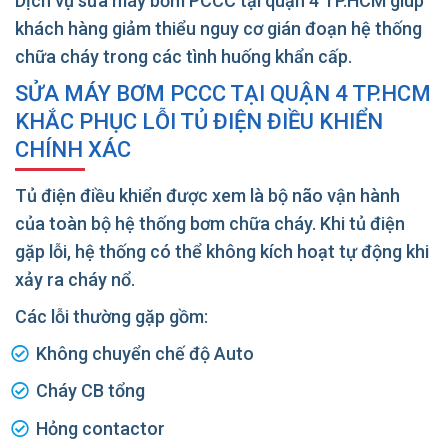
Dịch vụ sửa máy bơm PCCC tại quận 4 TP.HCM giúp
khách hàng giảm thiểu nguy cơ gián đoạn hệ thống
chữa cháy trong các tình huống khẩn cấp.
SỬA MÁY BƠM PCCC TẠI QUẬN 4 TP.HCM
KHẮC PHỤC LỖI TỦ ĐIỆN ĐIỀU KHIỂN
CHÍNH XÁC
Tủ điện điều khiển được xem là bộ não vận hành
của toàn bộ hệ thống bơm chữa cháy. Khi tủ điện
gặp lỗi, hệ thống có thể không kích hoạt tự động khi
xảy ra cháy nổ.
Các lỗi thường gặp gồm:
Không chuyển chế độ Auto
Cháy CB tổng
Hỏng contactor