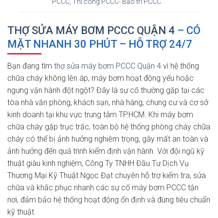
PCCC
,
Thi công PCCC- Bảo trì PCCC
THỢ SỬA MÁY BƠM PCCC QUẬN 4
– CÓ
MẶT NHANH 30 PHÚT – HỖ TRỢ 24/7
Bạn đang tìm
thợ sửa máy bơm PCCC Quận 4
vì hệ thống
chữa cháy không lên áp, máy bơm hoạt động yếu hoặc
ngưng vận hành đột ngột? Đây là sự cố thường gặp tại các
tòa nhà văn phòng, khách sạn, nhà hàng, chung cư và cơ sở
kinh doanh tại khu vực trung tâm TP.HCM. Khi máy bơm
chữa cháy gặp trục trặc, toàn bộ hệ thống phòng cháy chữa
cháy có thể bị ảnh hưởng nghiêm trọng, gây mất an toàn và
ảnh hưởng đến quá trình kiểm định vận hành. Với đội ngũ kỹ
thuật giàu kinh nghiệm, Công Ty TNHH Đầu Tư Dịch Vụ
Thương Mại Kỹ Thuật Ngọc Đạt chuyên hỗ trợ kiểm tra, sửa
chữa và khắc phục nhanh các sự cố máy bơm PCCC tận
nơi, đảm bảo hệ thống hoạt động ổn định và đúng tiêu chuẩn
kỹ thuật.