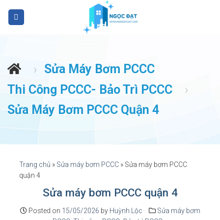
S
k
i
p
t
Sửa Máy Bơm PCCC
›
o
c
Thi Công PCCC- Bảo Trì PCCC
›
o
n
Sửa Máy Bơm PCCC Quận 4
t
e
n
t
Trang chủ
»
Sửa máy bơm PCCC
»
Sửa máy bơm PCCC
quận 4
Sửa máy bơm PCCC quận 4
Posted on
15/05/2026
by
Huỳnh Lộc
Sửa máy bơm