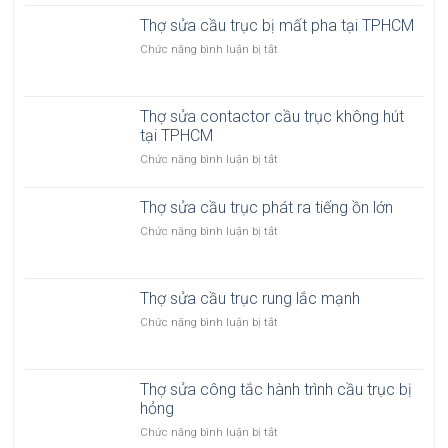
ầ
h
u
Thợ sửa cầu trục bị mất pha tại TPHCM
ợ
t
s
ở
Chức năng bình luận bị tắt
r
ử
T
ụ
a
h
c
c
ợ
h
ầ
Thợ sửa contactor cầu trục không hút
s
ệ
u
tại TPHCM
ử
t
t
a
h
ở
Chức năng bình luận bị tắt
r
c
ố
T
ụ
ầ
n
h
c
u
Thợ sửa cầu trục phát ra tiếng ồn lớn
g
ợ
p
t
đ
s
ở
Chức năng bình luận bị tắt
h
r
i
ử
T
a
ụ
ệ
a
h
n
c
n
c
ợ
h
b
b
o
Thợ sửa cầu trục rung lắc mạnh
s
k
ị
ị
n
ử
h
m
ở
Chức năng bình luận bị tắt
c
t
a
ô
ấ
T
h
a
c
n
t
h
ậ
c
ầ
g
p
ợ
p
t
u
g
Thợ sửa công tắc hành trình cầu trục bị
h
s
o
t
i
hỏng
a
ử
r
r
ữ
t
a
c
ở
Chức năng bình luận bị tắt
ụ
t
ạ
c
ầ