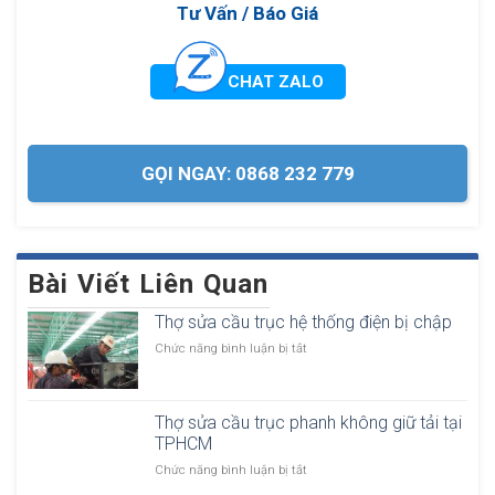
Tư Vấn / Báo Giá
CHAT ZALO
GỌI NGAY: 0868 232 779
Bài Viết Liên Quan
Thợ sửa cầu trục hệ thống điện bị chập
ở
Chức năng bình luận bị tắt
T
h
ợ
Thợ sửa cầu trục phanh không giữ tải tại
s
TPHCM
ử
a
ở
Chức năng bình luận bị tắt
c
T