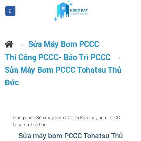
S
k
i
p
t
Sửa Máy Bơm PCCC
›
o
c
Thi Công PCCC- Bảo Trì PCCC
›
o
n
Sửa Máy Bơm PCCC Tohatsu Thủ
t
Đức
e
n
t
Trang chủ
»
Sửa máy bơm PCCC
»
Sửa máy bơm PCCC
Tohatsu Thủ Đức
Sửa máy bơm PCCC Tohatsu Thủ