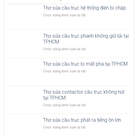
Thợ sửa cầu trục hệ thống điện bị chập
ở
Chức năng bình luận bị tắt
T
h
ợ
Thợ sửa cầu trục phanh không giữ tải tại
s
TPHCM
ử
a
ở
Chức năng bình luận bị tắt
c
T
ầ
h
u
Thợ sửa cầu trục bị mất pha tại TPHCM
ợ
t
s
ở
Chức năng bình luận bị tắt
r
ử
T
ụ
a
h
c
c
ợ
h
ầ
Thợ sửa contactor cầu trục không hút
s
ệ
u
tại TPHCM
ử
t
t
a
h
ở
Chức năng bình luận bị tắt
r
c
ố
T
ụ
ầ
n
h
c
u
Thợ sửa cầu trục phát ra tiếng ồn lớn
g
ợ
p
t
đ
s
ở
Chức năng bình luận bị tắt
h
r
i
ử
T
a
ụ
ệ
a
h
n