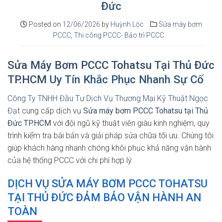
Đức
Posted on
12/06/2026
by
Huỳnh Lộc
Sửa máy bơm
PCCC
,
Thi công PCCC- Bảo trì PCCC
Sửa Máy Bơm PCCC Tohatsu Tại Thủ Đức
TP.HCM
Uy Tín Khắc Phục Nhanh Sự Cố
Công Ty TNHH Đầu Tư Dịch Vụ Thương Mại Kỹ Thuật Ngọc
Đạt
cung cấp dịch vụ
Sửa máy bơm PCCC Tohatsu tại Thủ
Đức TP.HCM
với đội ngũ kỹ thuật viên giàu kinh nghiệm, quy
trình kiểm tra bài bản và giải pháp sửa chữa tối ưu. Chúng tôi
giúp khách hàng nhanh chóng khôi phục khả năng vận hành
của hệ thống PCCC với chi phí hợp lý.
DỊCH VỤ SỬA MÁY BƠM PCCC TOHATSU
TẠI THỦ ĐỨC ĐẢM BẢO VẬN HÀNH AN
TOÀN