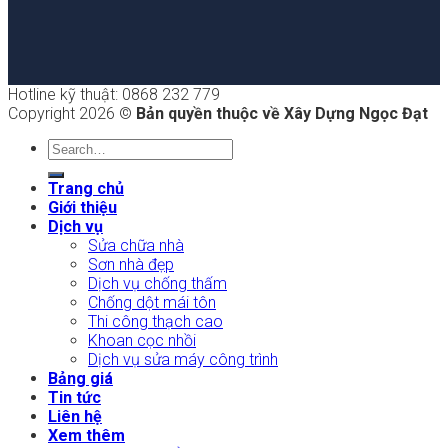
Hotline kỹ thuật: 0868 232 779
Copyright 2026 ©
Bản quyền thuộc về Xây Dựng Ngọc Đạt
Trang chủ
Giới thiệu
Dịch vụ
Sửa chữa nhà
Sơn nhà đẹp
Dịch vụ chống thấm
Chống dột mái tôn
Thi công thạch cao
Khoan cọc nhồi
Dịch vụ sửa máy công trình
Bảng giá
Tin tức
Liên hệ
Xem thêm