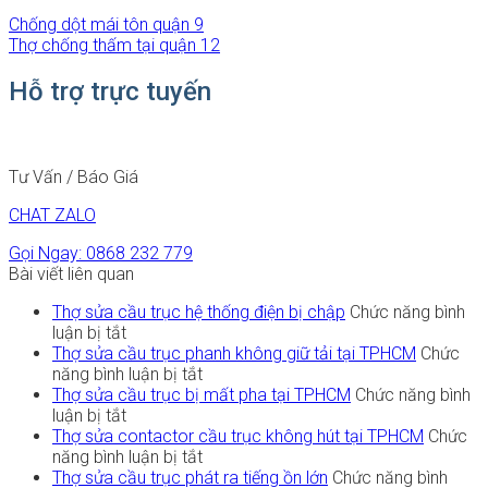
Chống dột mái tôn quận 9
Thợ chống thấm tại quận 12
Hỗ trợ trực tuyến
Tư Vấn / Báo Giá
CHAT ZALO
Gọi Ngay: 0868 232 779
Bài viết liên quan
Thợ sửa cầu trục hệ thống điện bị chập
Chức năng bình
ở
luận bị tắt
Thợ
Thợ sửa cầu trục phanh không giữ tải tại TPHCM
Chức
sửa
ở
năng bình luận bị tắt
cầu
Thợ
Thợ sửa cầu trục bị mất pha tại TPHCM
Chức năng bình
trục
ở
sửa
luận bị tắt
hệ
Thợ
cầu
Thợ sửa contactor cầu trục không hút tại TPHCM
Chức
thống
sửa
trục
ở
năng bình luận bị tắt
điện
cầu
phanh
Thợ
Thợ sửa cầu trục phát ra tiếng ồn lớn
Chức năng bình