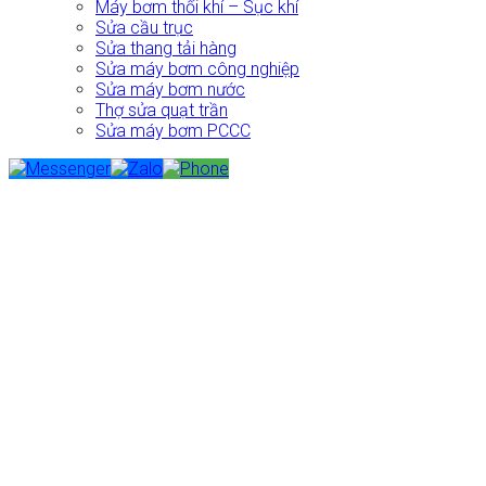
Máy bơm thổi khí – Sục khí
Sửa cầu trục
Sửa thang tải hàng
Sửa máy bơm công nghiệp
Sửa máy bơm nước
Thợ sửa quạt trần
Sửa máy bơm PCCC