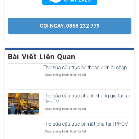
GỌI NGAY: 0868 232 779
Bài Viết Liên Quan
Thợ sửa cầu trục hệ thống điện bị chập
ở
Chức năng bình luận bị tắt
T
h
ợ
Thợ sửa cầu trục phanh không giữ tải tại
s
TPHCM
ử
a
ở
Chức năng bình luận bị tắt
c
T
ầ
h
u
Thợ sửa cầu trục bị mất pha tại TPHCM
ợ
t
s
ở
Chức năng bình luận bị tắt
r
ử
T
ụ