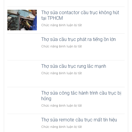
a
h
c
c
ợ
h
ầ
Thợ sửa contactor cầu trục không hút
s
ệ
u
tại TPHCM
ử
t
t
a
h
ở
Chức năng bình luận bị tắt
r
c
ố
T
ụ
ầ
n
h
c
u
Thợ sửa cầu trục phát ra tiếng ồn lớn
g
ợ
p
t
đ
s
ở
Chức năng bình luận bị tắt
h
r
i
ử
T
a
ụ
ệ
a
h
n
c
n
c
ợ
h
b
b
o
Thợ sửa cầu trục rung lắc mạnh
s
k
ị
ị
n
ử
h
m
ở
Chức năng bình luận bị tắt
c
t
a
ô
ấ
T
h
a
c
n
t
h
ậ
c
ầ
g
p
ợ
p
t
u
g
Thợ sửa công tắc hành trình cầu trục bị
h
s
o
t
i
hỏng
a
ử
r
r
ữ
t
a
c
ở
Chức năng bình luận bị tắt
ụ
t
ạ
c
ầ
T
c
ả
i
ầ
u
h
p
i
T
u
Thợ sửa remote cầu trục mất tín hiệu
t
ợ
h
t
P
t
r
s
á
ạ
ở
Chức năng bình luận bị tắt
H
r
ụ
ử
t
i
T