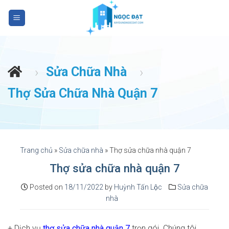
S
k
i
p
t
Sửa Chữa Nhà
›
›
o
c
Thợ Sửa Chữa Nhà Quận 7
o
n
t
e
n
Trang chủ
»
Sửa chữa nhà
»
Thợ sửa chữa nhà quận 7
t
Thợ sửa chữa nhà quận 7
Posted on
18/11/2022
by
Huỳnh Tấn Lộc
Sửa chữa
nhà
+ Dịch vụ
thợ sửa chữa nhà quận 7
trọn gói. Chúng tôi