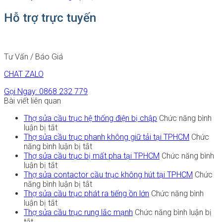
Hỗ trợ trực tuyến
Tư Vấn / Báo Giá
CHAT ZALO
Gọi Ngay: 0868 232 779
Bài viết liên quan
Thợ sửa cầu trục hệ thống điện bị chập
Chức năng bình
ở
luận bị tắt
Thợ
Thợ sửa cầu trục phanh không giữ tải tại TPHCM
Chức
sửa
ở
năng bình luận bị tắt
cầu
Thợ
Thợ sửa cầu trục bị mất pha tại TPHCM
Chức năng bình
trục
ở
sửa
luận bị tắt
hệ
Thợ
cầu
Thợ sửa contactor cầu trục không hút tại TPHCM
Chức
thống
sửa
trục
ở
năng bình luận bị tắt
điện
cầu
phanh
Thợ
Thợ sửa cầu trục phát ra tiếng ồn lớn
Chức năng bình
bị
trục
ở
không
sửa
luận bị tắt
chập
bị
Thợ
giữ
contactor
Thợ sửa cầu trục rung lắc mạnh
Chức năng bình luận bị
ở
mất
sửa
tải
cầu
tắt