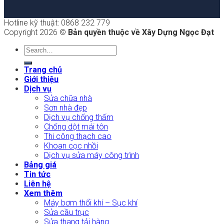
Hotline kỹ thuật: 0868 232 779
Copyright 2026 ©
Bản quyền thuộc về Xây Dựng Ngọc Đạt
Trang chủ
Giới thiệu
Dịch vụ
Sửa chữa nhà
Sơn nhà đẹp
Dịch vụ chống thấm
Chống dột mái tôn
Thi công thạch cao
Khoan cọc nhồi
Dịch vụ sửa máy công trình
Bảng giá
Tin tức
Liên hệ
Xem thêm
Máy bơm thổi khí – Sục khí
Sửa cầu trục
Sửa thang tải hàng