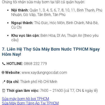
Chúng tôi nhận sửa máy bơm tại tất cả quận huyện:
Nội thành:
Quận 1, 3, 4, 5, 6, 7, 8, 10, 11, Bình Thạnh, Phú
Nhuận, Gò Vấp, Tân Bình, Tân Phú
Ngoại thành:
Thủ Đức, Hóc Môn, Bình Chánh, Nhà Bè,
Củ Chi
Khu vực lân cận:
Biên Hòa, Dĩ An, Thuận An (theo yêu
cầu)
7. Liên Hệ Thợ Sửa Máy Bơm Nước TPHCM Ngay
Hôm Nay!
📞
HOTLINE:
0868 232 779
🌐
Website:
www.xaydungngocdat.com
📍
Địa chỉ:
Thành phố Hồ CHí Minh
⏰
Thời gian làm việc:
7h00 – 21h00 (cả T7, CN & ngày lễ)
Sửa máy bơm hồ bơi TPHCM
Sửa Máy Bơm Tăng Áp Tại TPHCM