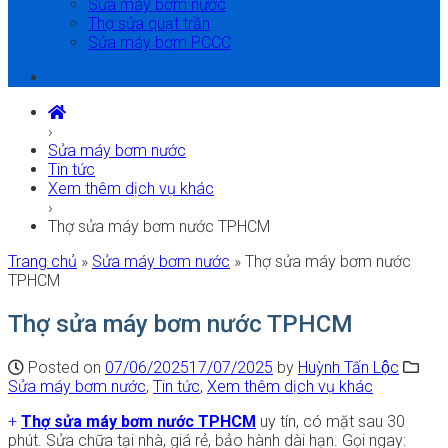
Sửa máy bơm nước
Thợ sửa quạt trần
Sửa máy bơm PCCC
›
Sửa máy bơm nước
Tin tức
Xem thêm dịch vụ khác
›
Thợ sửa máy bơm nước TPHCM
Trang chủ
»
Sửa máy bơm nước
»
Thợ sửa máy bơm nước
TPHCM
Thợ sửa máy bơm nước TPHCM
Posted on
07/06/2025
17/07/2025
by
Huỳnh Tấn Lộc
Sửa máy bơm nước
,
Tin tức
,
Xem thêm dịch vụ khác
+
Thợ sửa máy bơm nước TPHCM
uy tín, có mặt sau 30
phút. Sửa chữa tại nhà, giá rẻ, bảo hành dài hạn. Gọi ngay: