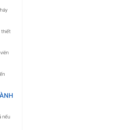
cháy
 thiết
 viên
iến
HÀNH
ả nếu