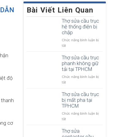
Bài Viết Liên Quan
 DẪN
Thợ sửa cầu trục
hệ thống điện bị
chập
Chức năng bình luận bị
ở
tắt
T
nhận
h
Thợ sửa cầu trục
ợ
phanh không giữ
s
tải tại TPHCM
ử
Chức năng bình luận bị
iệt độ
a
ở
tắt
c
T
ầ
h
Thợ sửa cầu trục
u
ợ
bị mất pha tại
m thanh
t
s
TPHCM
r
ử
ụ
Chức năng bình luận bị
a
c
ở
tắt
c
h
ộng cơ
T
ầ
ệ
h
Thợ sửa
u
t
ợ
contactor cầu
t