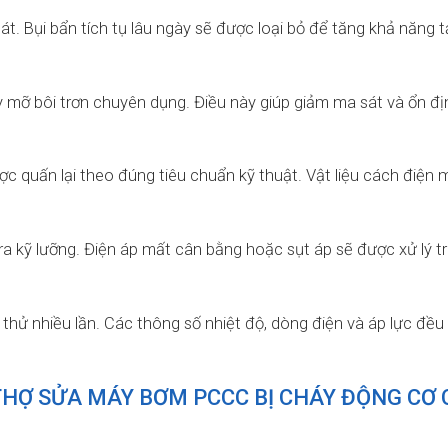
át. Bụi bẩn tích tụ lâu ngày sẽ được loại bỏ để tăng khả năng 
ay mỡ bôi trơn chuyên dụng. Điều này giúp giảm ma sát và ổn đị
c quấn lại theo đúng tiêu chuẩn kỹ thuật. Vật liệu cách điện 
a kỹ lưỡng. Điện áp mất cân bằng hoặc sụt áp sẽ được xử lý t
hử nhiều lần. Các thông số nhiệt độ, dòng điện và áp lực đều
THỢ SỬA MÁY BƠM PCCC BỊ CHÁY ĐỘNG CƠ 