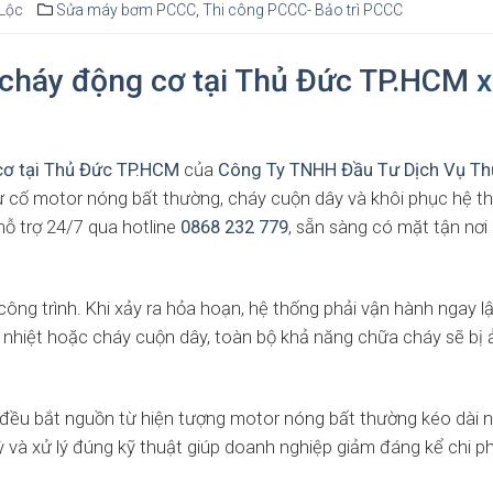
Lộc
Sửa máy bơm PCCC
,
Thi công PCCC- Bảo trì PCCC
cháy động cơ tại Thủ Đức TP.HCM
x
ơ tại Thủ Đức TP.HCM
của
Công Ty TNHH Đầu Tư Dịch Vụ T
sự cố motor nóng bất thường, cháy cuộn dây và khôi phục hệ t
hỗ trợ 24/7 qua hotline
0868 232 779
, sẵn sàng có mặt tận nơi 
ông trình. Khi xảy ra hỏa hoạn, hệ thống phải vận hành ngay l
uá nhiệt hoặc cháy cuộn dây, toàn bộ khả năng chữa cháy sẽ bị
ơ đều bắt nguồn từ hiện tượng motor nóng bất thường kéo dài 
 và xử lý đúng kỹ thuật giúp doanh nghiệp giảm đáng kể chi ph