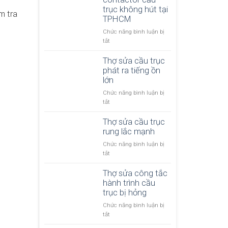
h
s
trục không hút tại
r
ố
m tra
ử
TPHCM
ụ
n
a
c
g
Chức năng bình luận bị
c
p
đ
ở
tắt
ầ
h
i
T
u
a
ệ
h
Thợ sửa cầu trục
t
n
n
ợ
phát ra tiếng ồn
r
h
b
s
lớn
ụ
k
ị
ử
c
h
Chức năng bình luận bị
c
a
b
ô
ở
tắt
h
c
ị
n
T
ậ
o
m
g
h
Thợ sửa cầu trục
p
n
ấ
g
ợ
rung lắc mạnh
t
t
i
s
a
p
Chức năng bình luận bị
ữ
ử
c
h
ở
tắt
t
a
t
a
T
ả
c
o
t
h
Thợ sửa công tắc
i
ầ
r
ạ
ợ
hành trình cầu
t
u
c
i
s
trục bị hỏng
ạ
t
ầ
T
ử
i
r
Chức năng bình luận bị
u
P
a
T
ụ
ở
tắt
t
H
c
P
c
T
r
C
ầ