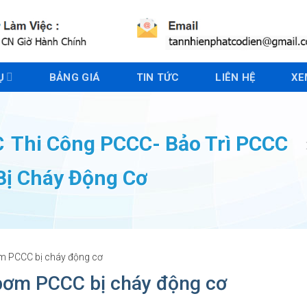
Ụ
BẢNG GIÁ
TIN TỨC
LIÊN HỆ
XE
C
Thi Công PCCC- Bảo Trì PCCC
ị Cháy Động Cơ
m PCCC bị cháy động cơ
bơm PCCC bị cháy động cơ