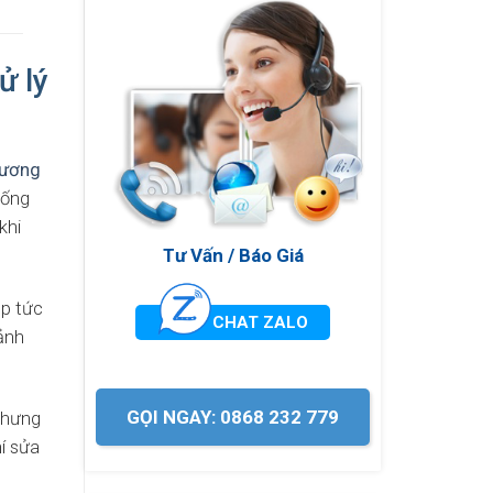
ử lý
hương
hống
khi
Tư Vấn / Báo Giá
ập tức
CHAT ZALO
 ảnh
GỌI NGAY: 0868 232 779
nhưng
í sửa