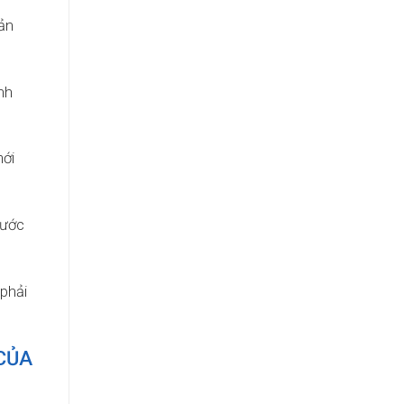
tản
nh
mới
rước
 phải
CỦA