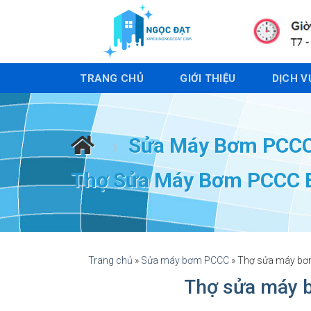
S
k
i
p
TRANG CHỦ
GIỚI THIỆU
DỊCH V
t
o
c
o
›
Sửa Máy Bơm PCC
n
t
Thợ Sửa Máy Bơm PCCC B
e
n
t
Trang chủ
»
Sửa máy bơm PCCC
»
Thợ sửa máy bơ
Thợ sửa máy 